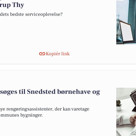
urup Thy
edets bedste serviceoplevelse?
Kopiér link
søges til Snedsted børnehave og
ye rengøringsassistenter, der kan varetage
Kommunes bygninger.