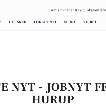
Gratis nyheder fra
dit
lokalområde
V
DET SKER
LOKALT NYT
SPORT
VEJRET
E NYT - JOBNYT F
HURUP