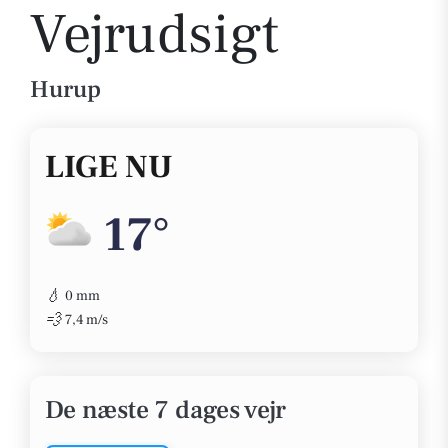
Vejrudsigt
Hurup
LIGE NU
17°
💧
0 mm
💨
7,4 m/s
De næste 7 dages vejr