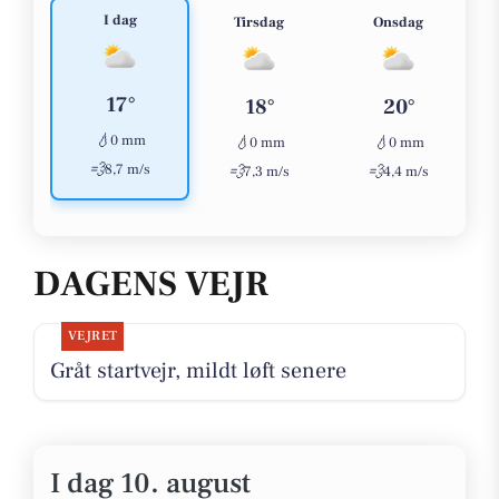
I dag
Tirsdag
Onsdag
17°
18°
20°
💧
0 mm
💧
💧
0 mm
0 mm
💨
8,7 m/s
💨
💨
7,3 m/s
4,4 m/s
DAGENS VEJR
VEJRET
Gråt startvejr, mildt løft senere
I dag 10. august