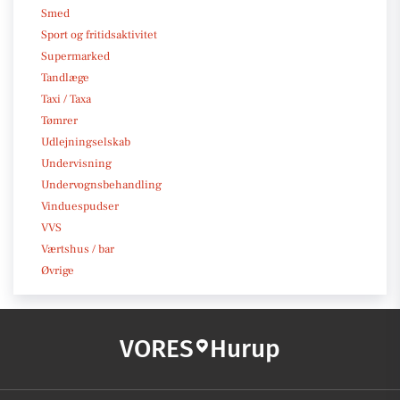
Smed
Sport og fritidsaktivitet
Supermarked
Tandlæge
Taxi / Taxa
Tømrer
Udlejningselskab
Undervisning
Undervognsbehandling
Vinduespudser
VVS
Værtshus / bar
Øvrige
VORES
Hurup