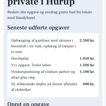
private i Hurup
Beskriv din opgave og modtag gratis bud fra lokale
med Handyhand.
Seneste udførte opgaver
Ophænging af gardiner med skinner i
2.380 kr.
betonloft i tre rum, ophæng af lamper i
to rum
Havehjælp
1.050 kr.
Vvs opgave, Toilet løber
1.200 kr.
Vinduespudsning af vindues partier og
1.500 kr.
altan glas væg.
Ny stikkontakt sløjfes på denne afbryder
800 kr.
af elektriker
Opret en opgave