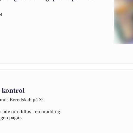
el
 kontrol
lands Beredskab på X:
r tale om ildløs i en mødding.
ngen pågår.