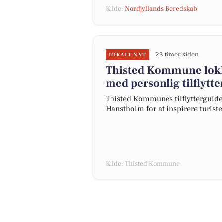
Kilde:
Nordjyllands Beredskab
23 timer siden
LOKALT NYT
Thisted Kommune lokker
med personlig tilflytt
Thisted Kommunes tilflytterguide
Hanstholm for at inspirere turistern
Kilde: Thisted Kommune