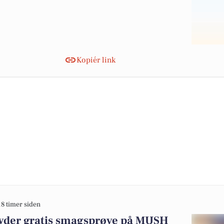
Kopiér link
18 timer siden
byder gratis smagsprøve på MUSH