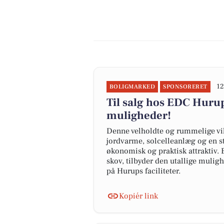
12
BOLIGMARKED
SPONSORERET
Til salg hos EDC Hur
muligheder!
Denne velholdte og rummelige vil
jordvarme, solcelleanlæg og en 
økonomisk og praktisk attraktiv.
skov, tilbyder den utallige mulig
på Hurups faciliteter.
Kopiér link