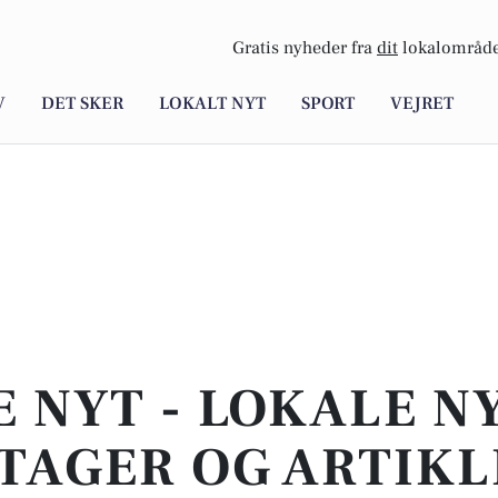
Gratis nyheder fra
dit
lokalområde
V
DET SKER
LOKALT NYT
SPORT
VEJRET
E NYT - LOKALE N
TAGER OG ARTIKL