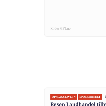
Kilde: MET.no
OPSLAGSTAVLEN
SPONSORERET
Resen Landhandel til