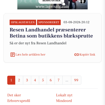
03-08-2026 20:12
OPSLAGSTAVLEN
SPONSORERET
Resen Landhandel præsenterer
Betina som butikkens blæksprutte
Så er der nyt fra Resen Landhandel
Læs hele artiklen her
Kopiér link
1
2
3
4
5
6
7
...
99
Det sker
Lokalt nyt
Erhvervsprofil
Mindeord