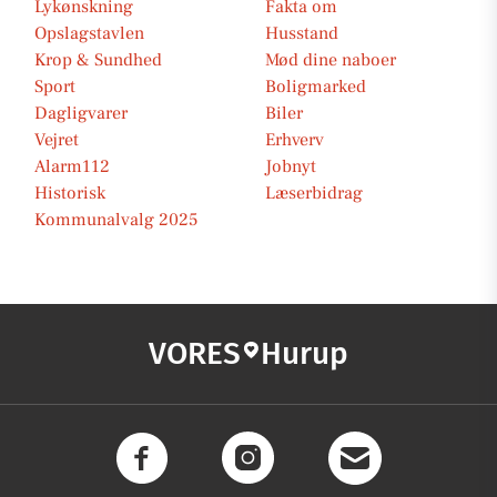
Lykønskning
Fakta om
Opslagstavlen
Husstand
Krop & Sundhed
Mød dine naboer
Sport
Boligmarked
Dagligvarer
Biler
Vejret
Erhverv
Alarm112
Jobnyt
Historisk
Læserbidrag
Kommunalvalg 2025
VORES
Hurup