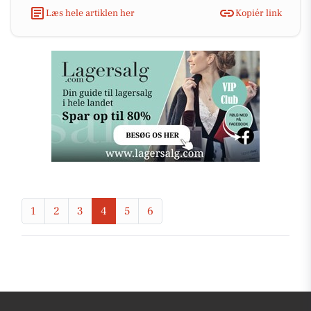
Læs hele artiklen her
Kopiér link
1
2
3
4
5
6