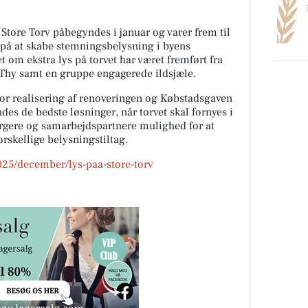
tore Torv påbegyndes i januar og varer frem til
 på at skabe stemningsbelysning i byens
om ekstra lys på torvet har været fremført fra
Thy samt en gruppe engagerede ildsjæle.
for realisering af renoveringen og Købstadsgaven
ndes de bedste løsninger, når torvet skal fornyes i
rgere og samarbejdspartnere mulighed for at
orskellige belysningstiltag.
025/december/lys-paa-store-torv