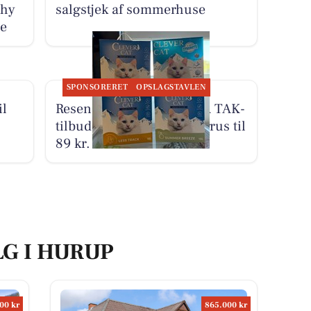
Thy
salgstjek af sommerhuse
de
SPONSORERET
OPSLAGSTAVLEN
il
Resen Landhandel har JA TAK-
tilbud på Clevercat kattegrus til
89 kr.
LG I HURUP
00 kr
865.000 kr