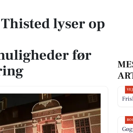
belysningsmuligheder før stor renovering
 Thisted lyser op
uligheder før
ME
ring
AR
VE
Fris
BO
Gøg