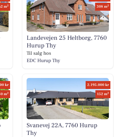
2
2
62 m
308 m
0
Landevejen 25 Heltborg, 7760
Hurup Thy
Til salg hos
EDC Hurup Thy
00 kr
2.195.000 kr
2
2
50 m
152 m
p
Svanevej 22A, 7760 Hurup
Thy