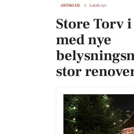
Store Torv i Thisted lyser op med nye 
ARTIKLER
Lokalt nyt
Store Torv i
med nye
belysningsm
stor renove