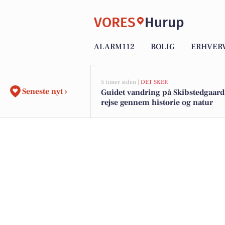
VORES
Hurup
ALARM112
BOLIG
ERHVER
5 timer siden |
DET SKER
Seneste nyt ›
Guidet vandring på Skibstedgaard
rejse gennem historie og natur