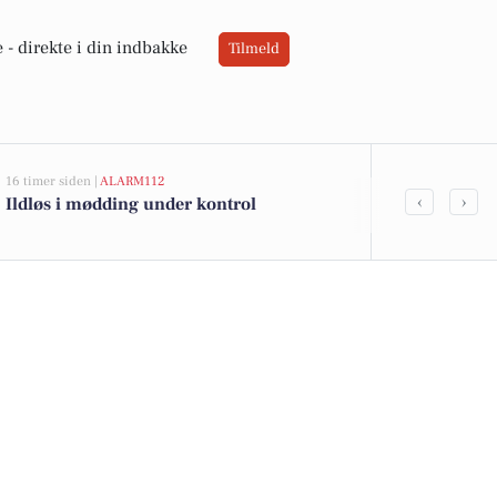
 -
direkte i din indbakke
Tilmeld
16 timer siden |
ALARM112
21 timer siden |
L
‹
›
Ildløs i mødding under kontrol
Thisted Komm
bosætte sig 
tilflytterguid