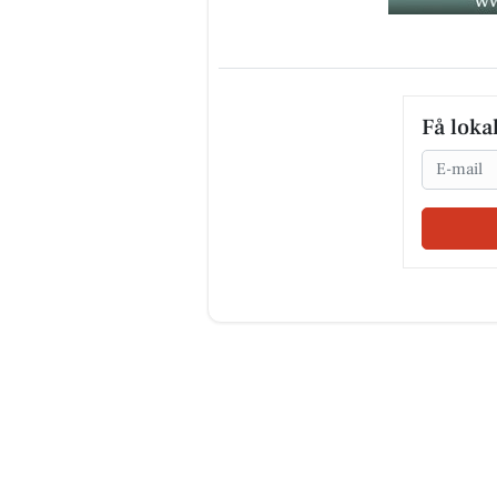
Få loka
Email