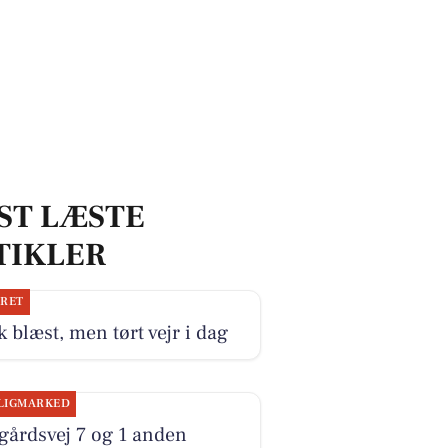
ST LÆSTE
TIKLER
JRET
k blæst, men tørt vejr i dag
LIGMARKED
gårdsvej 7 og 1 anden