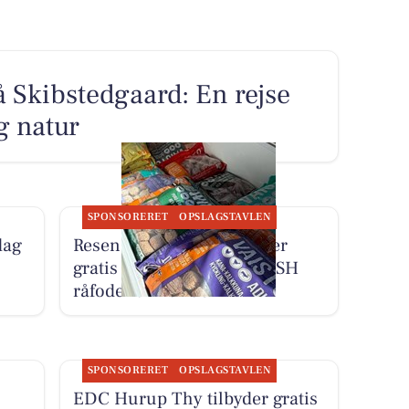
 Skibstedgaard: En rejse
g natur
SPONSORERET
OPSLAGSTAVLEN
dag
Resen Landhandel tilbyder
gratis smagsprøve på MUSH
råfoder til hunde
SPONSORERET
OPSLAGSTAVLEN
EDC Hurup Thy tilbyder gratis