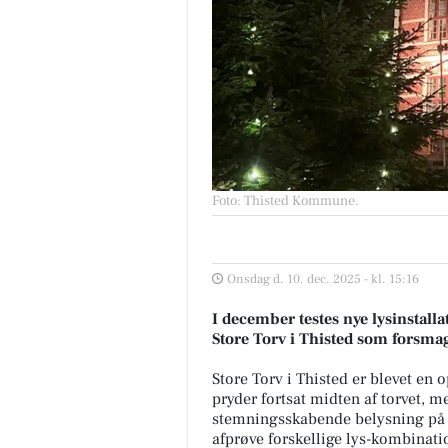
Foto: Thisted Kommune
.
Onsdag d. 10. dec. 2025 - kl. 15:16
I december testes nye lysinstall
Store Torv i Thisted som forsm
Store Torv i Thisted er blevet en
pryder fortsat midten af torvet, m
stemningsskabende belysning på f
afprøve forskellige lys-kombinati