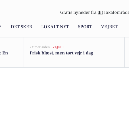
Gratis nyheder fra
dit
lokalområde
V
DET SKER
LOKALT NYT
SPORT
VEJRET
7 timer siden |
VEJRET
: En
Frisk blæst, men tørt vejr i dag