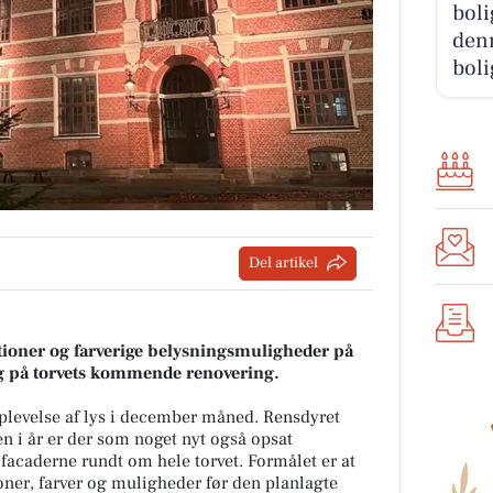
boli
denn
boli
Del artikel
ationer og farverige belysningsmuligheder på
ag på torvets kommende renovering.
 oplevelse af lys i december måned. Rensdyret
en i år er der som noget nyt også opsat
acaderne rundt om hele torvet. Formålet er at
oner, farver og muligheder før den planlagte