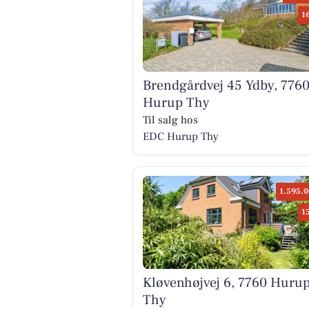
1
Brendgårdvej 45 Ydby, 776
Hurup Thy
Til salg hos
EDC Hurup Thy
1.595.0
1
Kløvenhøjvej 6, 7760 Huru
Thy