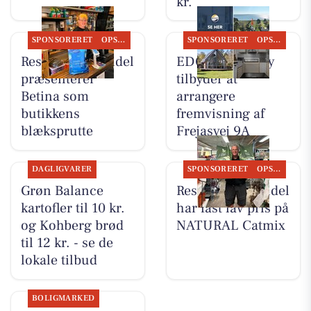
kr.
SPONSORERET
OPSLAGSTAVLEN
SPONSORERET
OPSLAGSTAVLEN
Resen Landhandel
EDC Hurup Thy
præsenterer
tilbyder at
Betina som
arrangere
butikkens
fremvisning af
blæksprutte
Frejasvej 9A
DAGLIGVARER
SPONSORERET
OPSLAGSTAVLEN
Grøn Balance
Resen Landhandel
kartofler til 10 kr.
har fast lav pris på
og Kohberg brød
NATURAL Catmix
til 12 kr. - se de
lokale tilbud
BOLIGMARKED