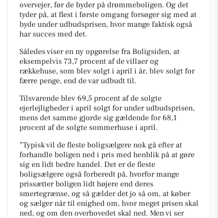
overvejer, før de byder på drømmeboligen. Og det
tyder på, at flest i første omgang forsøger sig med at
byde under udbudsprisen, hvor mange faktisk også
har succes med det.
Således viser en ny opgørelse fra Boligsiden, at
eksempelvis 73,7 procent af de villaer og
rækkehuse, som blev solgt i april i år, blev solgt for
færre penge, end de var udbudt til.
Tilsvarende blev 69,5 procent af de solgte
ejerlejligheder i april solgt for under udbudsprisen,
mens det samme gjorde sig gældende for 68,1
procent af de solgte sommerhuse i april.
”Typisk vil de fleste boligsælgere nok gå efter at
forhandle boligen ned i pris med henblik på at gøre
sig en lidt bedre handel. Det er de fleste
boligsælgere også forberedt på, hvorfor mange
prissætter boligen lidt højere end deres
smertegrænse, og så gælder det jo så om, at køber
og sælger når til enighed om, hvor meget prisen skal
ned, og om den overhovedet skal ned. Men vi ser