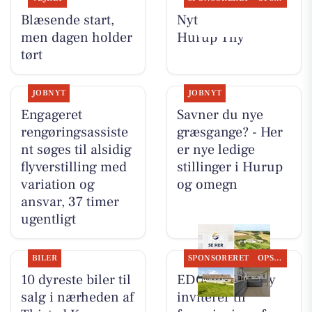
Blæsende start,
Nyt fra EDC
men dagen holder
Hurup Thy
tørt
JOBNYT
JOBNYT
Engageret
Savner du nye
rengøringsassiste
græsgange? - Her
nt søges til alsidig
er nye ledige
flyverstilling med
stillinger i Hurup
variation og
og omegn
ansvar, 37 timer
ugentligt
BILER
SPONSORERET
OPSLAGSTAVLEN
10 dyreste biler til
EDC Hurup Thy
salg i nærheden af
inviterer til