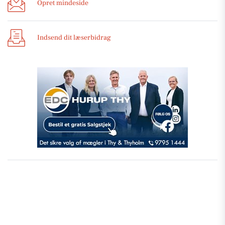
Opret mindeside
Indsend dit læserbidrag