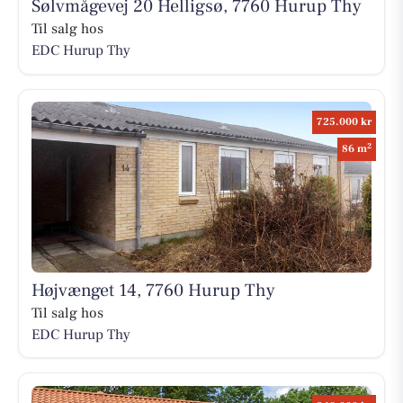
Sølvmågevej 20 Helligsø, 7760 Hurup Thy
Til salg hos
EDC Hurup Thy
725.000 kr
2
86 m
Højvænget 14, 7760 Hurup Thy
Til salg hos
EDC Hurup Thy