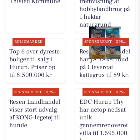
Thisted Kommune
fremvisning af
hobbylandbrug på
1 hektar
naturgrund
BOLIGMARKED
SPONSORERET
OPSLAGSTAVLEN
Top 6 over dyreste
Resen Landhandel
boliger til salg i
har JA TAK-tilbud
Hurup. Priser op
på Clevercat
til 8.500.000 kr
kattegrus til 89 kr.
SPONSORERET
OPSLAGSTAVLEN
SPONSORERET
OPSLAGSTAVLEN
Resen Landhandel
EDC Hurup Thy
viser stort udvalg
har netop nedsat
af KONG-legetøj til
unik
hunde
gennemrenoveret
villa til 1.595.000