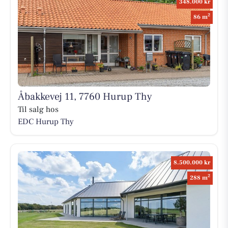
348.000 kr
2
86 m
Åbakkevej 11, 7760 Hurup Thy
Til salg hos
EDC Hurup Thy
8.500.000 kr
2
288 m