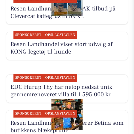
Resen Landhandel har JA TAK-tilbud på
Clevercat kattegrus til 89 kr.
SPONSORERET
OPSLAGSTAVLEN
Resen Landhandel viser stort udvalg af
KONG-legetøj til hunde
SPONSORERET
OPSLAGSTAVLEN
EDC Hurup Thy har netop nedsat unik
gennemrenoveret villa til 1.595.000 kr.
SPONSORERET
OPSLAGSTAVLEN
Resen Landhandel præsenterer Betina som
butikkens blæksprutte