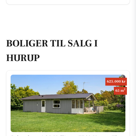
BOLIGER TIL SALG I
HURUP
625.000 kr
2
65 m