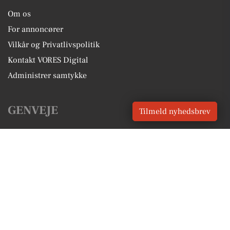
Om os
For annoncører
Vilkår og Privatlivspolitik
Kontakt VORES Digital
Administrer samtykke
GENVEJE
Tilmeld nyhedsbrev
Seneste nyt fra Hurup
Vores lokale erhverv
Kalenderen for Hurup
Fakta om Hurup
Erhvervsartikler
Thisted Kommune