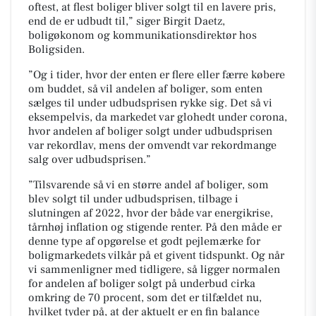
oftest, at flest boliger bliver solgt til en lavere pris,
end de er udbudt til,” siger Birgit Daetz,
boligøkonom og kommunikationsdirektør hos
Boligsiden.
”Og i tider, hvor der enten er flere eller færre købere
om buddet, så vil andelen af boliger, som enten
sælges til under udbudsprisen rykke sig. Det så vi
eksempelvis, da markedet var glohedt under corona,
hvor andelen af boliger solgt under udbudsprisen
var rekordlav, mens der omvendt var rekordmange
salg over udbudsprisen.”
”Tilsvarende så vi en større andel af boliger, som
blev solgt til under udbudsprisen, tilbage i
slutningen af 2022, hvor der både var energikrise,
tårnhøj inflation og stigende renter. På den måde er
denne type af opgørelse et godt pejlemærke for
boligmarkedets vilkår på et givent tidspunkt. Og når
vi sammenligner med tidligere, så ligger normalen
for andelen af boliger solgt på underbud cirka
omkring de 70 procent, som det er tilfældet nu,
hvilket tyder på, at der aktuelt er en fin balance