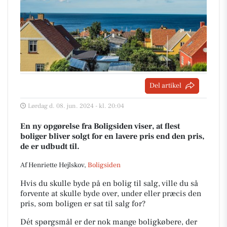
Del artikel
Lørdag d. 08. jun. 2024 - kl. 20:04
En ny opgørelse fra Boligsiden viser, at flest
boliger bliver solgt for en lavere pris end den pris,
de er udbudt til.
Af Henriette Hejlskov,
Boligsiden
Hvis du skulle byde på en bolig til salg, ville du så
forvente at skulle byde over, under eller præcis den
pris, som boligen er sat til salg for?
Dét spørgsmål er der nok mange boligkøbere, der