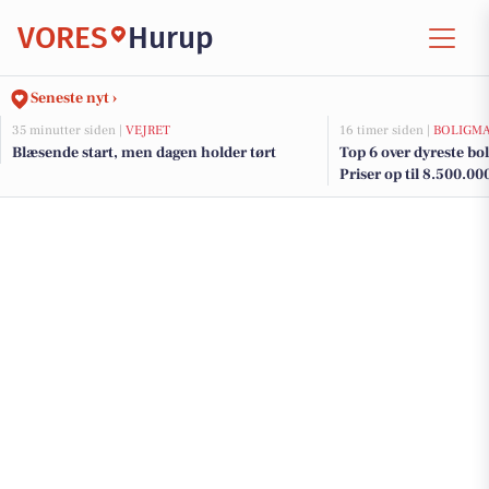
VORES
Hurup
Seneste nyt ›
35 minutter siden |
VEJRET
16 timer siden |
BOLIGM
Blæsende start, men dagen holder tørt
Top 6 over dyreste boli
Priser op til 8.500.00