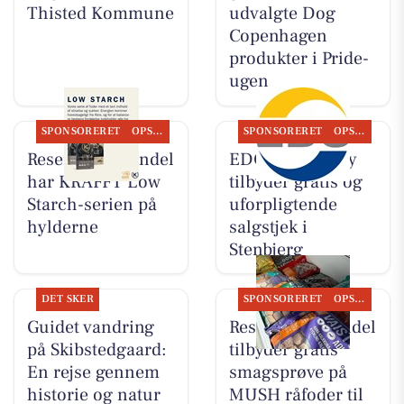
Thisted Kommune
udvalgte Dog
Copenhagen
produkter i Pride-
ugen
SPONSORERET
OPSLAGSTAVLEN
SPONSORERET
OPSLAGSTAVLEN
Resen Landhandel
EDC Hurup Thy
har KRAFFT Low
tilbyder gratis og
Starch-serien på
uforpligtende
hylderne
salgstjek i
Stenbjerg
DET SKER
SPONSORERET
OPSLAGSTAVLEN
Guidet vandring
Resen Landhandel
på Skibstedgaard:
tilbyder gratis
En rejse gennem
smagsprøve på
historie og natur
MUSH råfoder til