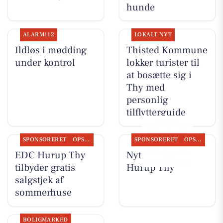
hunde
ALARM112
LOKALT NYT
Ildløs i mødding
Thisted Kommune
under kontrol
lokker turister til
at bosætte sig i
Thy med
personlig
tilflytterguide
SPONSORERET
OPSLAGSTAVLEN
SPONSORERET
OPSLAGSTAVLEN
EDC Hurup Thy
Nyt fra EDC
tilbyder gratis
Hurup Thy
salgstjek af
sommerhuse
BOLIGMARKED