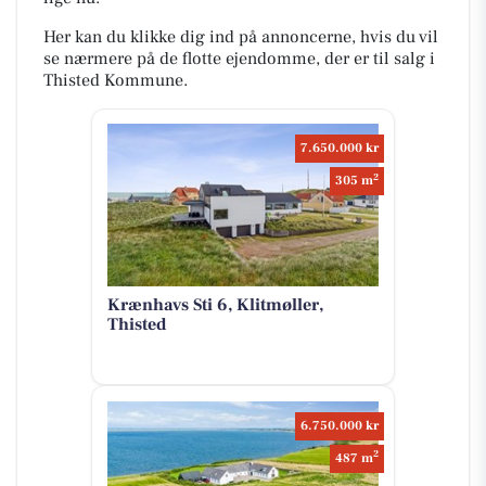
Her kan du klikke dig ind på annoncerne, hvis du vil
se nærmere på de flotte ejendomme, der er til salg i
Thisted Kommune.
7.650.000 kr
2
305 m
Krænhavs Sti 6, Klitmøller,
Thisted
6.750.000 kr
2
487 m