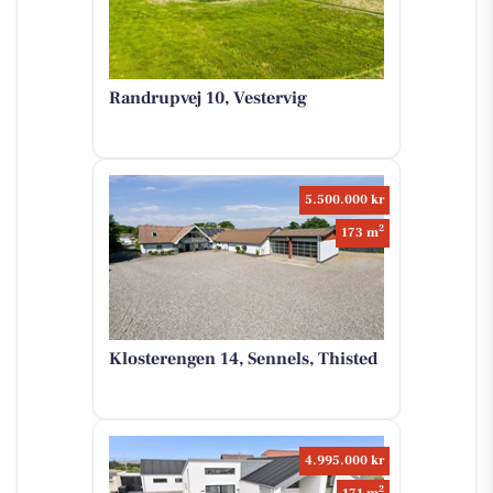
Randrupvej 10, Vestervig
5.500.000 kr
2
173 m
Klosterengen 14, Sennels, Thisted
4.995.000 kr
2