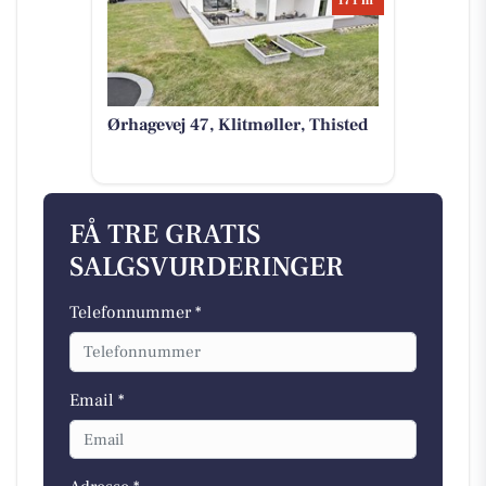
171 m
Ørhagevej 47, Klitmøller, Thisted
FÅ TRE GRATIS
SALGSVURDERINGER
Telefonnummer *
Email *