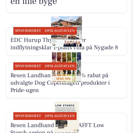
en lille byge
SPONSORERET
OPSLAGSTAVLEN
EDC Hurup Thy præsenterer
indflytningsklar 1-plans villa på Nygade 8
SPONSORERET
OPSLAGSTAVLEN
Resen Landhandel giver 10% rabat på
udvalgte Dog Copenhagen produkter i
Pride-ugen
SPONSORERET
OPSLAGSTAVLEN
Resen Landhandel har KRAFFT Low
Starch-serien på hylderne