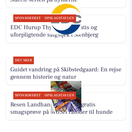
SPONSORERET
OPSLAGSTAVLEN
EDC Hurup Thy tilbyder gratis og
uforpligtende salgstjek i Stenbjerg
DET SKER
Guidet vandring på Skibstedgaard: En rejse
gennem historie og natur
SPONSORERET
OPSLAGSTAVLEN
Resen Landhandel tilbyder gratis
smagsprøve på MUSH råfoder til hunde