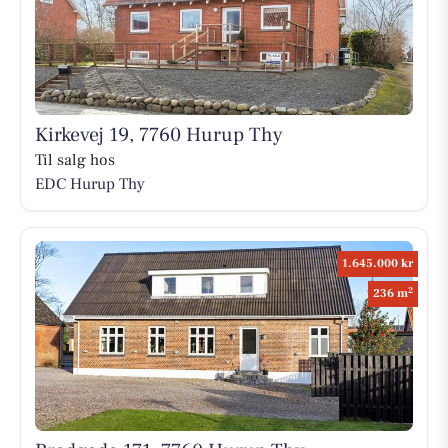
Kirkevej 19, 7760 Hurup Thy
Til salg hos
EDC Hurup Thy
1.645.000 kr
2
236 m