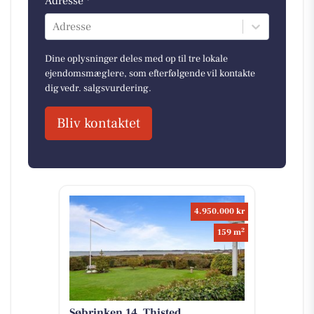
Adresse *
Adresse
Dine oplysninger deles med op til tre lokale
ejendomsmæglere, som efterfølgende vil kontakte
dig vedr. salgsvurdering.
Bliv kontaktet
4.950.000 kr
2
159 m
Søbrinken 14, Thisted