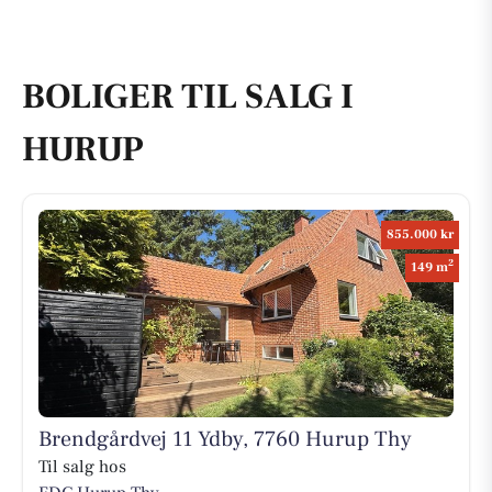
BOLIGER TIL SALG I
HURUP
855.000 kr
2
149 m
Brendgårdvej 11 Ydby, 7760 Hurup Thy
Til salg hos