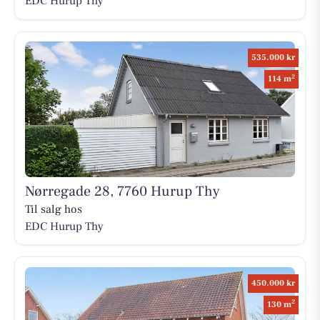
EDC Hurup Thy
535.000 kr
2
114 m
Nørregade 28, 7760 Hurup Thy
Til salg hos
EDC Hurup Thy
450.000 kr
2
130 m