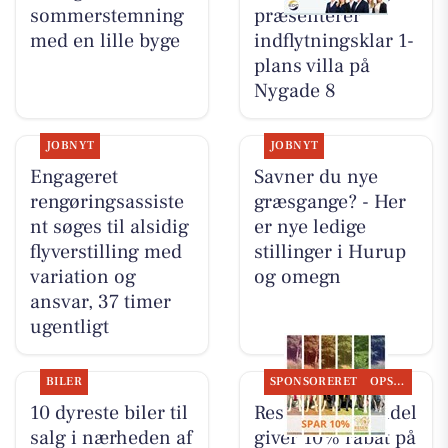
sommerstemning
præsenterer
med en lille byge
indflytningsklar 1-
plans villa på
Nygade 8
JOBNYT
JOBNYT
Engageret
Savner du nye
rengøringsassiste
græsgange? - Her
nt søges til alsidig
er nye ledige
flyverstilling med
stillinger i Hurup
variation og
og omegn
ansvar, 37 timer
ugentligt
BILER
SPONSORERET
OPSLAGSTAVLEN
10 dyreste biler til
Resen Landhandel
salg i nærheden af
giver 10% rabat på