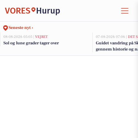
VORES
Hurup
Seneste nyt ›
08-08-2026 05:05 |
VEJRET
07-08-2026 07:06 |
DET 
Sol og lune grader tager over
Guidet vandring på Sk
gennem historie og n