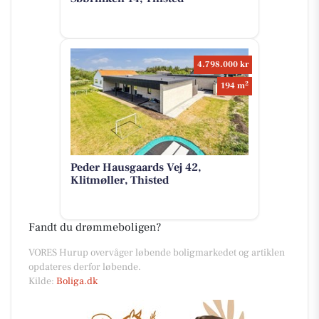
4.798.000 kr
2
194 m
Peder Hausgaards Vej 42,
Klitmøller, Thisted
Fandt du drømmeboligen?
VORES Hurup overvåger løbende boligmarkedet og artiklen
opdateres derfor løbende.
Kilde:
Boliga.dk