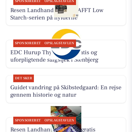
SPONSORERET
OPSLAGSTAVLEN
Resen Landhandel har KRAFFT Low
Starch-serien på hylderne
SPONSORERET
OPSLAGSTAVLEN
EDC Hurup Thy tilbyder gratis og
uforpligtende salgstjek i Stenbjerg
DET SKER
Guidet vandring på Skibstedgaard: En rejse
gennem historie og natur
SPONSORERET
OPSLAGSTAVLEN
Resen Landhandel tilbyder gratis