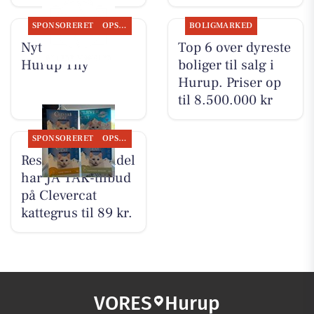
SPONSORERET
OPSLAGSTAVLEN
BOLIGMARKED
Nyt fra EDC
Top 6 over dyreste
Hurup Thy
boliger til salg i
Hurup. Priser op
til 8.500.000 kr
SPONSORERET
OPSLAGSTAVLEN
Resen Landhandel
har JA TAK-tilbud
på Clevercat
kattegrus til 89 kr.
VORES
Hurup