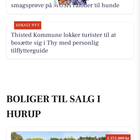
smagsprøve på MUSH råfoder til hunde
LOKALT NYT
Thisted Kommune lokker turister til at
bosætte sig i Thy med personlig
tilflytterguide
BOLIGER TIL SALG I
HURUP
1.175.000 kr