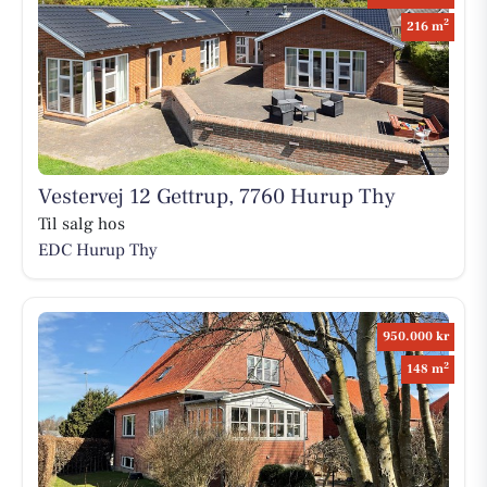
2
216 m
Vestervej 12 Gettrup, 7760 Hurup Thy
Til salg hos
EDC Hurup Thy
950.000 kr
2
148 m