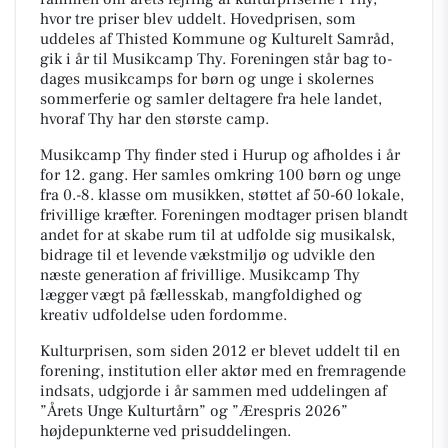
hvor tre priser blev uddelt. Hovedprisen, som
uddeles af Thisted Kommune og Kulturelt Samråd,
gik i år til Musikcamp Thy. Foreningen står bag to-
dages musikcamps for børn og unge i skolernes
sommerferie og samler deltagere fra hele landet,
hvoraf Thy har den største camp.
Musikcamp Thy finder sted i Hurup og afholdes i år
for 12. gang. Her samles omkring 100 børn og unge
fra 0.-8. klasse om musikken, støttet af 50-60 lokale,
frivillige kræfter. Foreningen modtager prisen blandt
andet for at skabe rum til at udfolde sig musikalsk,
bidrage til et levende vækstmiljø og udvikle den
næste generation af frivillige. Musikcamp Thy
lægger vægt på fællesskab, mangfoldighed og
kreativ udfoldelse uden fordomme.
Kulturprisen, som siden 2012 er blevet uddelt til en
forening, institution eller aktør med en fremragende
indsats, udgjorde i år sammen med uddelingen af
”Årets Unge Kulturtårn” og ”Ærespris 2026”
højdepunkterne ved prisuddelingen.