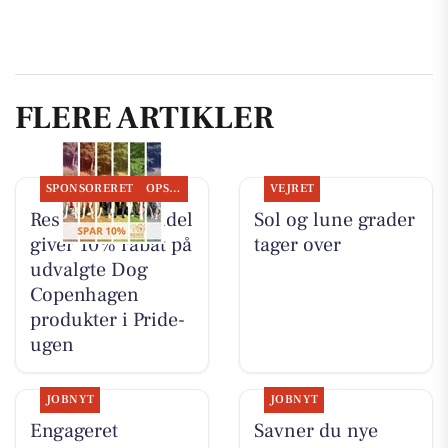
FLERE ARTIKLER
SPONSORERET
OPSLAGSTAVLEN
VEJRET
Resen Landhandel
Sol og lune grader
giver 10% rabat på
tager over
udvalgte Dog
Copenhagen
produkter i Pride-
ugen
JOBNYT
JOBNYT
Engageret
Savner du nye