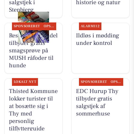
salgstjek i
historie og natur
Stenbjerg
SPONSORERET
OPSLAGSTAVLEN
ALARM112
Resen Landhandel
Ildløs i mødding
tilbyder gratis
under kontrol
smagsprøve på
MUSH råfoder til
hunde
LOKALT NYT
SPONSORERET
OPSLAGSTAVLEN
Thisted Kommune
EDC Hurup Thy
lokker turister til
tilbyder gratis
at bosætte sig i
salgstjek af
Thy med
sommerhuse
personlig
tilflytterguide