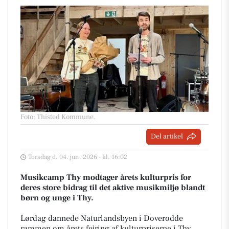
Foto: Thisted Kommune
.
Del artikel
Torsdag d. 04. jun. 2026 - kl. 16:02
Musikcamp Thy modtager årets kulturpris for
deres store bidrag til det aktive musikmiljø blandt
børn og unge i Thy.
Lørdag dannede Naturlandsbyen i Doverodde
rammen om årets fejring af kulturpriserne i Thy,