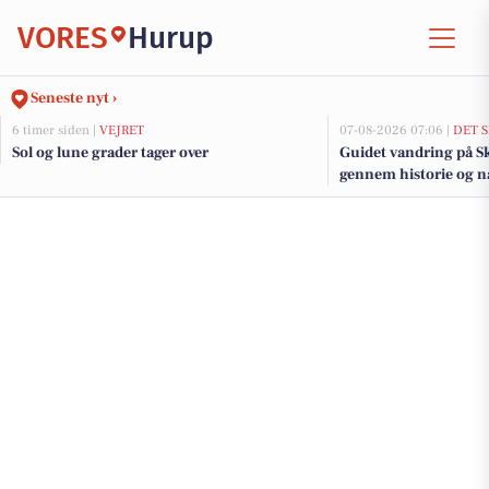
VORES
Hurup
Seneste nyt ›
6 timer siden |
VEJRET
07-08-2026 07:06 |
DET 
Sol og lune grader tager over
Guidet vandring på Sk
gennem historie og n