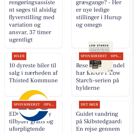
rengøringsassiste
græsgange? - Her
nt søges til alsidig
er nye ledige
flyverstilling med
stillinger i Hurup
variation og
og omegn
ansvar, 37 timer
ugentligt
BILER
SPONSORERET
OPSLAGSTAVLEN
10 dyreste biler til
Resen Landhandel
salg i nærheden af
har KRAFFT Low
Thisted Kommune
Starch-serien på
hylderne
SPONSORERET
OPSLAGSTAVLEN
DET SKER
EDC Hurup Thy
Guidet vandring
tilbyder gratis og
på Skibstedgaard:
uforpligtende
En rejse gennem