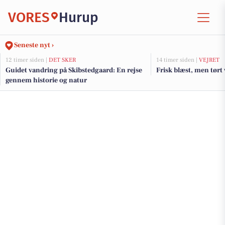
VORES
Hurup
Seneste nyt ›
12 timer siden |
DET SKER
14 timer siden |
VEJRET
Guidet vandring på Skibstedgaard: En rejse
Frisk blæst, men tørt 
gennem historie og natur