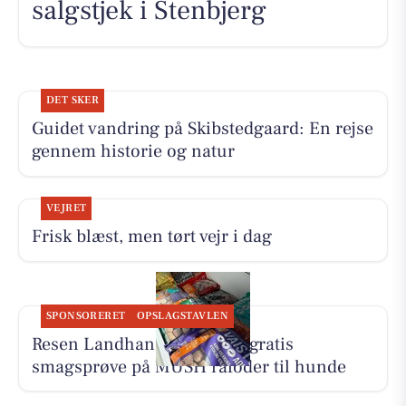
salgstjek i Stenbjerg
DET SKER
Guidet vandring på Skibstedgaard: En rejse
gennem historie og natur
VEJRET
Frisk blæst, men tørt vejr i dag
SPONSORERET
OPSLAGSTAVLEN
Resen Landhandel tilbyder gratis
smagsprøve på MUSH råfoder til hunde