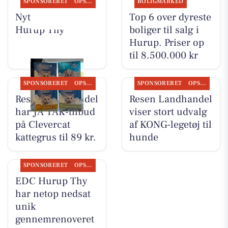
SPONSORERET
OPSLAGSTAVLEN
BOLIGMARKED
Nyt fra EDC
Top 6 over dyreste
Hurup Thy
boliger til salg i
Hurup. Priser op
til 8.500.000 kr
SPONSORERET
OPSLAGSTAVLEN
SPONSORERET
OPSLAGSTAVLEN
Resen Landhandel
Resen Landhandel
har JA TAK-tilbud
viser stort udvalg
på Clevercat
af KONG-legetøj til
kattegrus til 89 kr.
hunde
SPONSORERET
OPSLAGSTAVLEN
EDC Hurup Thy
har netop nedsat
unik
gennemrenoveret