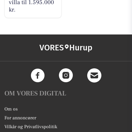
villa til 1.595.000
kr.
VORES
Hurup
OM VORES DIGITAL
Om os
For annoncører
Vilkår og Privatlivspolitik