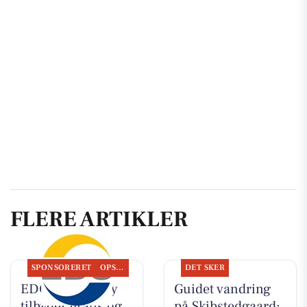
FLERE ARTIKLER
SPONSORERET
OPSLAGSTAVLEN
DET SKER
EDC Hurup Thy
Guidet vandring
tilbyder gratis og
på Skibstedgaard: