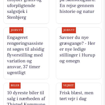
uforpligtende
En rejse gennem
salgstjek i
historie og natur
Stenbjerg
JOBNYT
JOBNYT
Engageret
Savner du nye
rengøringsassiste
græsgange? - Her
nt søges til alsidig
er nye ledige
flyverstilling med
stillinger i Hurup
variation og
og omegn
ansvar, 37 timer
ugentligt
BILER
VEJRET
10 dyreste biler til
Frisk blæst, men
salg i nærheden af
tørt vejr i dag
Thisted Kommune