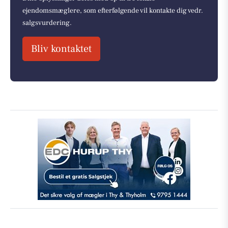
ejendomsmæglere, som efterfølgende vil kontakte dig vedr.
salgsvurdering.
Bliv kontaktet