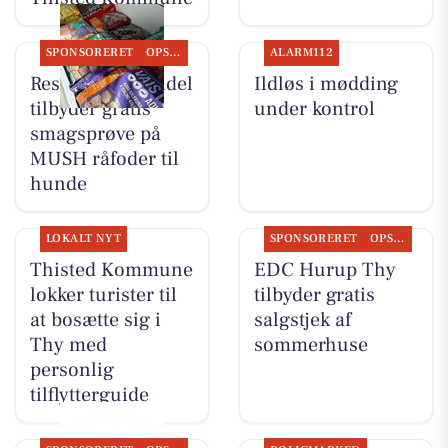
SPONSORERET
OPSLAGSTAVLEN
ALARM112
Resen Landhandel
Ildløs i mødding
tilbyder gratis
under kontrol
smagsprøve på
MUSH råfoder til
hunde
LOKALT NYT
SPONSORERET
OPSLAGSTAVLEN
Thisted Kommune
EDC Hurup Thy
lokker turister til
tilbyder gratis
at bosætte sig i
salgstjek af
Thy med
sommerhuse
personlig
tilflytterguide