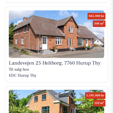
865.000 kr
2
308 m
Landevejen 25 Heltborg, 7760 Hurup Thy
Til salg hos
EDC Hurup Thy
1.595.000 kr
2
150 m