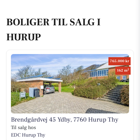
BOLIGER TIL SALG I
HURUP
765.000 kr
2
162 m
Brendgårdvej 45 Ydby, 7760 Hurup Thy
Til salg hos
EDC Hurup Thy