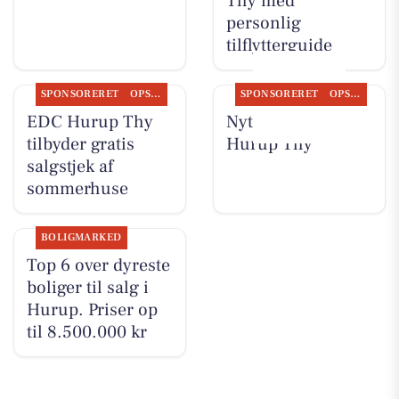
Thy med
personlig
tilflytterguide
SPONSORERET
OPSLAGSTAVLEN
SPONSORERET
OPSLAGSTAVLEN
EDC Hurup Thy
Nyt fra EDC
tilbyder gratis
Hurup Thy
salgstjek af
sommerhuse
BOLIGMARKED
Top 6 over dyreste
boliger til salg i
Hurup. Priser op
til 8.500.000 kr