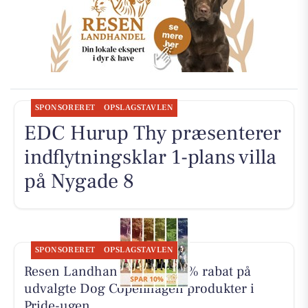
SPONSORERET
OPSLAGSTAVLEN
EDC Hurup Thy præsenterer
indflytningsklar 1-plans villa
på Nygade 8
SPONSORERET
OPSLAGSTAVLEN
Resen Landhandel giver 10% rabat på
udvalgte Dog Copenhagen produkter i
Pride-ugen