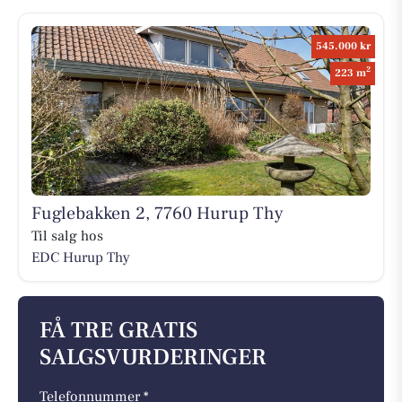
545.000 kr
2
223 m
Fuglebakken 2, 7760 Hurup Thy
Til salg hos
EDC Hurup Thy
FÅ TRE GRATIS
SALGSVURDERINGER
Telefonnummer *