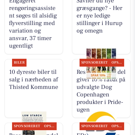
Engageret
Savner du nye
rengøringsassiste
græsgange? - Her
nt søges til alsidig
er nye ledige
flyverstilling med
stillinger i Hurup
variation og
og omegn
ansvar, 37 timer
ugentligt
BILER
SPONSORERET
OPSLAGSTAVLEN
10 dyreste biler til
Resen Landhandel
salg i nærheden af
giver 10% rabat på
Thisted Kommune
udvalgte Dog
Copenhagen
produkter i Pride-
ugen
SPONSORERET
OPSLAGSTAVLEN
SPONSORERET
OPSLAGSTAVLEN