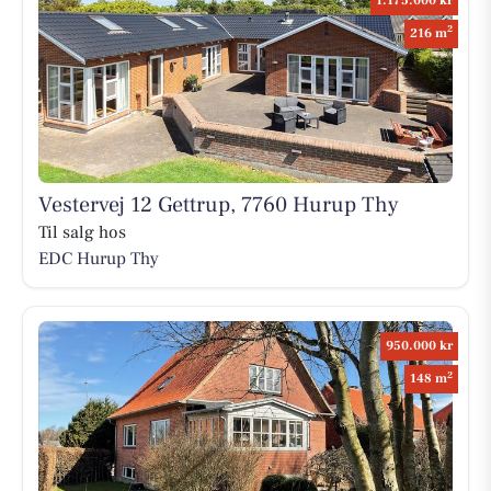
1.175.000 kr
2
216 m
Vestervej 12 Gettrup, 7760 Hurup Thy
Til salg hos
EDC Hurup Thy
950.000 kr
2
148 m