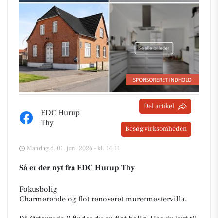
Del artikel
EDC Hurup
Thy
Besøg virksomheden
Mandag d. 01. jun. 2026 - kl. 14:11
Så er der nyt fra EDC Hurup Thy
Fokusbolig
Charmerende og flot renoveret murermestervilla.