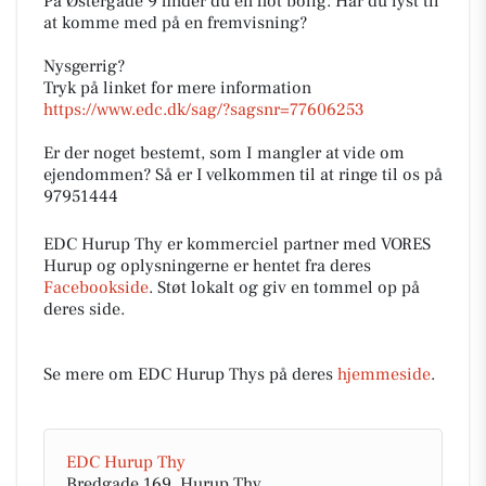
På Østergade 9 finder du en flot bolig. Har du lyst til
at komme med på en fremvisning?
Nysgerrig?
Tryk på linket for mere information
https://www.edc.dk/sag/?sagsnr=77606253
Er der noget bestemt, som I mangler at vide om
ejendommen? Så er I velkommen til at ringe til os på
97951444
EDC Hurup Thy er kommerciel partner med VORES
Hurup og oplysningerne er hentet fra deres
Facebookside
. Støt lokalt og giv en tommel op på
deres side.
Se mere om EDC Hurup Thys på deres
hjemmeside
.
EDC Hurup Thy
Bredgade 169, Hurup Thy