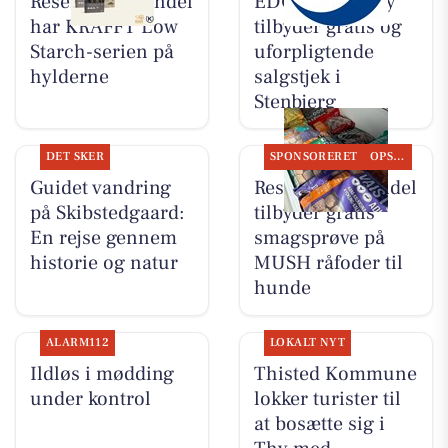
Resen Landhandel
EDC Hurup Thy
har KRAFFT Low
tilbyder gratis og
Starch-serien på
uforpligtende
hylderne
salgstjek i
Stenbjerg
DET SKER
SPONSORERET
OPSLAGSTAVLEN
Guidet vandring
Resen Landhandel
på Skibstedgaard:
tilbyder gratis
En rejse gennem
smagsprøve på
historie og natur
MUSH råfoder til
hunde
ALARM112
LOKALT NYT
Ildløs i mødding
Thisted Kommune
under kontrol
lokker turister til
at bosætte sig i