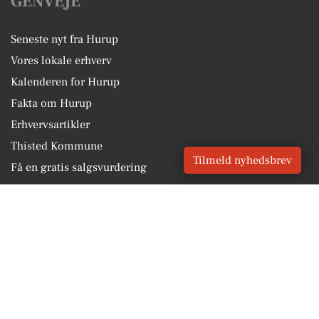
GENVEJE
Seneste nyt fra Hurup
Vores lokale erhverv
Kalenderen for Hurup
Fakta om Hurup
Erhvervsartikler
Thisted Kommune
Tilmeld nyhedsbrev
Få en gratis salgsvurdering
Sponsoreret indhold
Vores Digital © 2026
Kontakt VORES Digital
CVR: 41179082