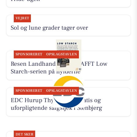
VEJRET
Sol og lune grader tager over
SPONSORERET
OPSLAGSTAVLEN
Resen Landhandel har KRAFFT Low
Starch-serien på hylderne
SPONSORERET
OPSLAGSTAVLEN
EDC Hurup Thy tilbyder gratis og
uforpligtende salgstjek i Stenbjerg
DET SKER