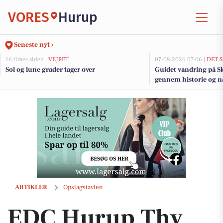
VORES
Hurup
Seneste nyt ›
16 timer siden |
VEJRET
07-08-2026 07:06 |
DET 
Sol og lune grader tager over
Guidet vandring på Sk
gennem historie og n
EDC Hurup Thy præsenterer renoveret murermestervilla på Østerga
ARTIKLER
Opslagstavlen
EDC Hurup Thy