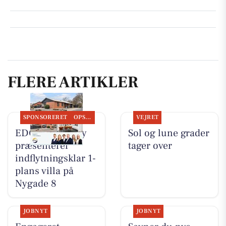
FLERE ARTIKLER
SPONSORERET
OPSLAGSTAVLEN
VEJRET
EDC Hurup Thy
Sol og lune grader
præsenterer
tager over
indflytningsklar 1-
plans villa på
Nygade 8
JOBNYT
JOBNYT