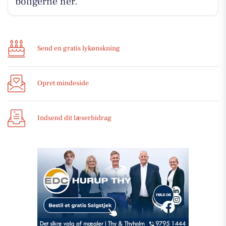
boligerne her.
Send en gratis lykønskning
Opret mindeside
Indsend dit læserbidrag