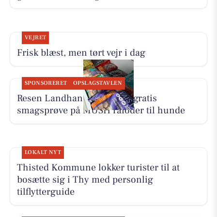
VEJRET
Frisk blæst, men tørt vejr i dag
SPONSORERET
OPSLAGSTAVLEN
Resen Landhandel tilbyder gratis
smagsprøve på MUSH råfoder til hunde
LOKALT NYT
Thisted Kommune lokker turister til at
bosætte sig i Thy med personlig
tilflytterguide