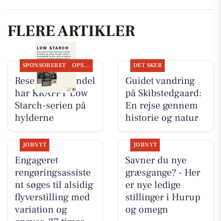
FLERE ARTIKLER
SPONSORERET
OPSLAGSTAVLEN
DET SKER
Resen Landhandel
Guidet vandring
har KRAFFT Low
på Skibstedgaard:
Starch-serien på
En rejse gennem
hylderne
historie og natur
JOBNYT
JOBNYT
Engageret
Savner du nye
rengøringsassiste
græsgange? - Her
nt søges til alsidig
er nye ledige
flyverstilling med
stillinger i Hurup
variation og
og omegn