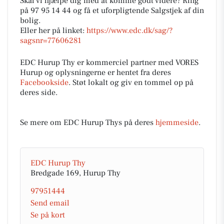
Skal vi hjælpe dig med at komme godt videre? Ring
på 97 95 14 44 og få et uforpligtende Salgstjek af din
bolig.
Eller her på linket:
https://www.edc.dk/sag/?
sagsnr=77606281
EDC Hurup Thy er kommerciel partner med VORES
Hurup og oplysningerne er hentet fra deres
Facebookside
. Støt lokalt og giv en tommel op på
deres side.
Se mere om EDC Hurup Thys på deres
hjemmeside
.
EDC Hurup Thy
Bredgade 169, Hurup Thy
97951444
Send email
Se på kort