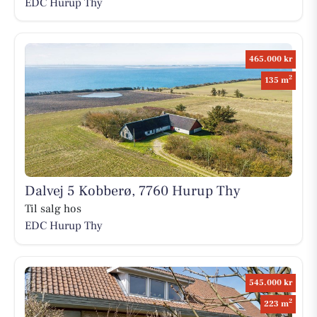
EDC Hurup Thy
465.000 kr
2
135 m
Dalvej 5 Kobberø, 7760 Hurup Thy
Til salg hos
EDC Hurup Thy
545.000 kr
2
223 m