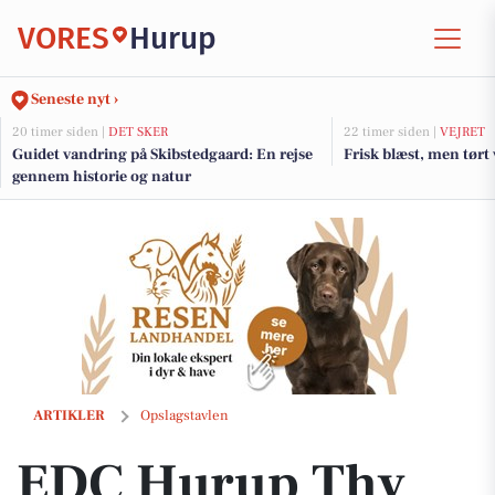
VORES
Hurup
Seneste nyt ›
20 timer siden |
DET SKER
22 timer siden |
VEJRET
Guidet vandring på Skibstedgaard: En rejse
Frisk blæst, men tørt 
gennem historie og natur
EDC Hurup Thy har fået købsaftalen på Ny Refsvej 16 underskrevet
ARTIKLER
Opslagstavlen
EDC Hurup Thy