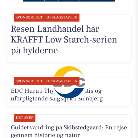
SPONSORERET
OPSLAGSTAVLEN
Resen Landhandel har
KRAFFT Low Starch-serien
på hylderne
SPONSORERET
OPSLAGSTAVLEN
EDC Hurup Thy tilbyder gratis og
uforpligtende salgstjek i Stenbjerg
DET SKER
Guidet vandring på Skibstedgaard: En rejse
gennem historie og natur