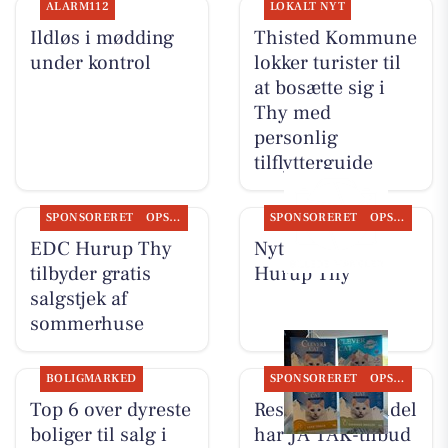
ALARM112
LOKALT NYT
Ildløs i mødding
Thisted Kommune
under kontrol
lokker turister til
at bosætte sig i
Thy med
personlig
tilflytterguide
SPONSORERET
OPSLAGSTAVLEN
SPONSORERET
OPSLAGSTAVLEN
EDC Hurup Thy
Nyt fra EDC
tilbyder gratis
Hurup Thy
salgstjek af
sommerhuse
BOLIGMARKED
SPONSORERET
OPSLAGSTAVLEN
Top 6 over dyreste
Resen Landhandel
boliger til salg i
har JA TAK-tilbud