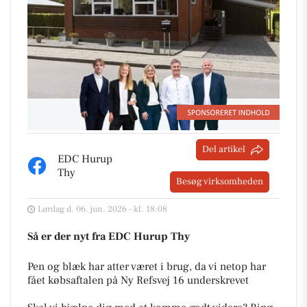
Del artikel
EDC Hurup
Thy
Besøg virksomheden
Lørdag d. 06. jun. 2026 - kl. 18:08
Så er der nyt fra EDC Hurup Thy
Pen og blæk har atter været i brug, da vi netop har
fået købsaftalen på Ny Refsvej 16 underskrevet