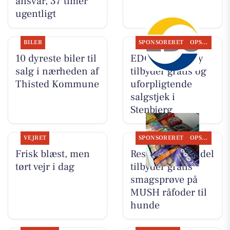
ansvar, 37 timer
ugentligt
BILER
SPONSORERET
OPSLAGSTAVLEN
10 dyreste biler til
EDC Hurup Thy
salg i nærheden af
tilbyder gratis og
Thisted Kommune
uforpligtende
salgstjek i
Stenbjerg
VEJRET
SPONSORERET
OPSLAGSTAVLEN
Frisk blæst, men
Resen Landhandel
tørt vejr i dag
tilbyder gratis
smagsprøve på
MUSH råfoder til
hunde