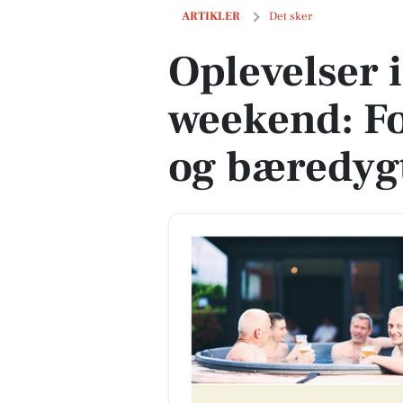
Oplevelser i Hurup denne weekend: Fo
ARTIKLER
Det sker
Oplevelser 
weekend: Fo
og bæredyg