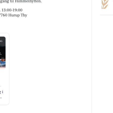
dgang til Himmelhytten.
. 13:00-19:00
, 7760 Hurup Thy
AG
5
.
g
 i
..