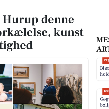
rkælelse, kunst og bæredygtighed
i Hurup denne
rkælelse, kunst
ME
tighed
AR
VE
Blæ
hold
BO
Gøg
boli