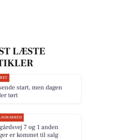
ST LÆSTE
TIKLER
JRET
sende start, men dagen
er tørt
LIGMARKED
gårdsvej 7 og 1 anden
ger er kommet til salg