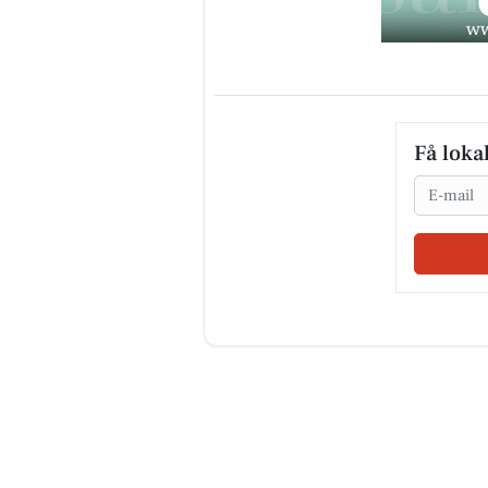
Få loka
Email