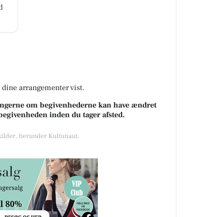
d
å dine arrangementer vist.
sningerne om begivenhederne kan have ændret
k begivenheden inden du tager afsted.
 kilder, herunder Kultunaut.