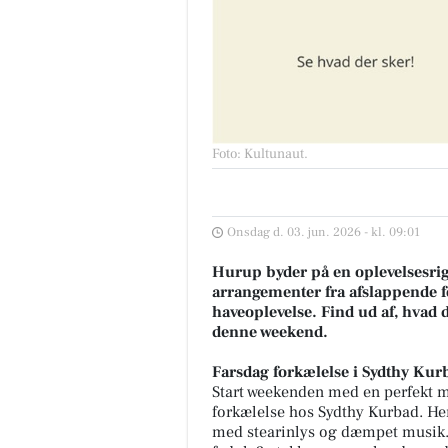
Foto: Kultunaut
.
Onsdag d. 03. jun. 2026 - kl. 09:01
Hurup byder på en oplevelsesri
arrangementer fra afslappende f
haveoplevelse. Find ud af, hvad de
denne weekend.
Farsdag forkælelse i Sydthy Kur
Start weekenden med en perfekt mu
forkælelse hos Sydthy Kurbad. Her
med stearinlys og dæmpet musik. 