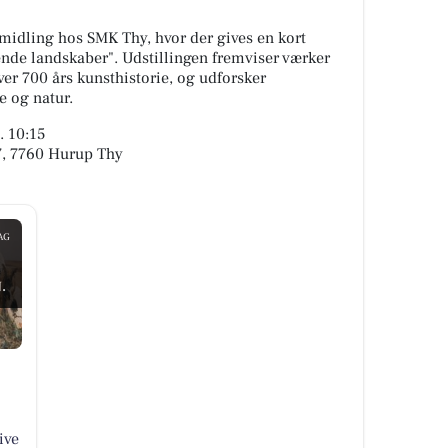
idling hos SMK Thy, hvor der gives en kort
vende landskaber". Udstillingen fremviser værker
er 700 års kunsthistorie, og udforsker
 og natur.
. 10:15
 7, 7760 Hurup Thy
AG
.
ive