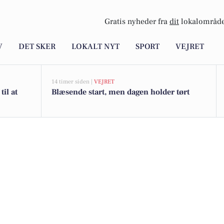
Gratis nyheder fra
dit
lokalområde
V
DET SKER
LOKALT NYT
SPORT
VEJRET
14 timer siden |
VEJRET
il at
Blæsende start, men dagen holder tørt