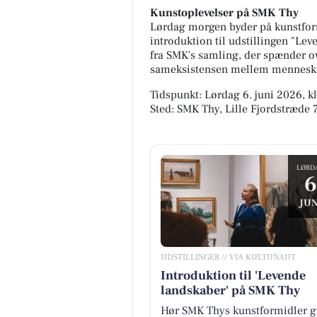
Kunstoplevelser på SMK Thy
Lørdag morgen byder på kunstform
introduktion til udstillingen "Le
fra SMK's samling, der spænder ov
sameksistensen mellem menneske
Tidspunkt: Lørdag 6. juni 2026, kl
Sted: SMK Thy, Lille Fjordstræde
LØRD
6
JUN
UDSTILLINGER // VIA KULTUNAUT
Introduktion til 'Levende
landskaber' på SMK Thy
Hør SMK Thys kunstformidler g