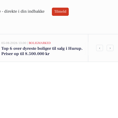
 -
direkte i din indbakke
Tilmeld
05-08-2026 13:00 |
BOLIGMARKED
03-08-2026 16:24
‹
›
Top 6 over dyreste boliger til salg i Hurup.
Engageret re
Priser op til 8.500.000 kr
alsidig flyve
ansvar, 37 t