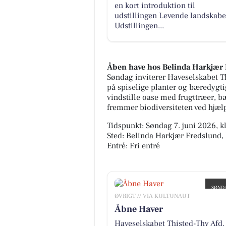
en kort introduktion til
udstillingen Levende landskabe
Udstillingen...
Åben have hos Belinda Harkjær
Søndag inviterer Haveselskabet T
på spiselige planter og bæredygt
vindstille oase med frugttræer, bæ
fremmer biodiversiteten ved hjæl
Tidspunkt: Søndag 7. juni 2026, kl
Sted: Belinda Harkjær Fredslund,
Entré: Fri entré
SØND
7
ØVRIGT // VIA KULTUNAUT
Åbne Haver
JUN
Haveselskabet Thisted-Thy Afd.