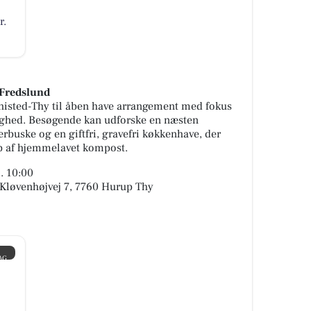
r.
 Fredslund
histed-Thy til åben have arrangement med fokus
ighed. Besøgende kan udforske en næsten
rbuske og en giftfri, gravefri køkkenhave, der
p af hjemmelavet kompost.
. 10:00
 Kløvenhøjvej 7, 7760 Hurup Thy
AG
.