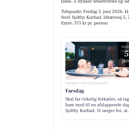
fadøl, 3 stykker smørrebrød og a
Tidspunkt: Fredag 5. juni 2026, kl
Sted: Sydthy Kurbad, Idrætsvej 5
Entré: 375 kr pr. person
FRED
JUN
NATUR // VIA KULTUNAUT
Farsdag
Skal far virkelig forkæles, så ta
ham med til en afslappende dag
Sydthy Kurbad. Vi sørger for, at.