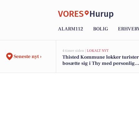
VORES
Hurup
ALARM112
BOLIG
ERHVER
4 timer siden |
LOKALT NYT
Seneste nyt ›
Thisted Kommune lokker turister t
bosætte sig i Thy med personlig
tilflytterguide